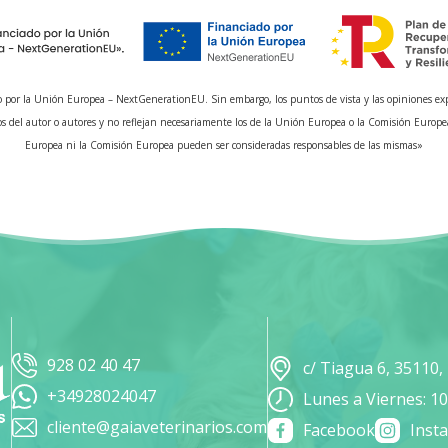
 por la Unión Europea – NextGenerationEU. Sin embargo, los puntos de vista y las opiniones ex
s del autor o autores y no reflejan necesariamente los de la Unión Europea o la Comisión Europe
Europea ni la Comisión Europea pueden ser consideradas responsables de las mismas»
928 02 40 47
c/ Tiagua 6, 35110
+34928024047
Lunes a Viernes: 10
cliente@gaiaveterinarios.com
Facebook
Inst