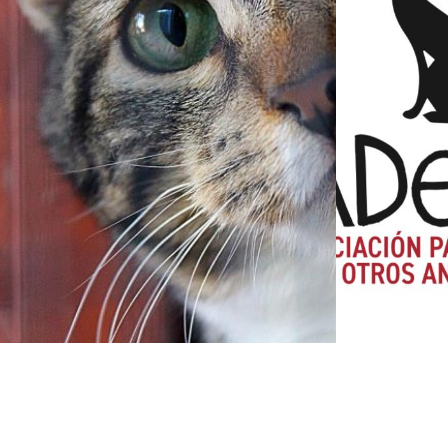
CAMPAÑA DE
ASOCI
ESTERILIZACIONES
FELIN
COLONIAS FELINAS